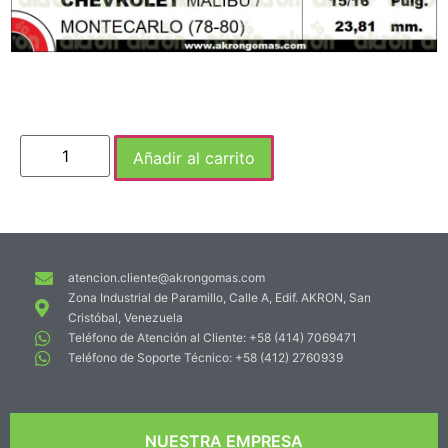
Añadir al carrito
atencion.cliente@akrongomas.com
Zona Industrial de Paramillo, Calle A, Edif. AKRON, San
Cristóbal, Venezuela
Teléfono de Atención al Cliente: +58 (414) 7069471
Teléfono de Soporte Técnico: +58 (412) 2760939
NUESTRA EMPRESA