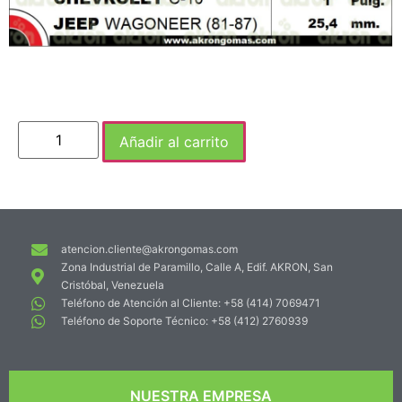
Añadir al carrito
atencion.cliente@akrongomas.com
Zona Industrial de Paramillo, Calle A, Edif. AKRON, San
Cristóbal, Venezuela
Teléfono de Atención al Cliente: +58 (414) 7069471
Teléfono de Soporte Técnico: +58 (412) 2760939
NUESTRA EMPRESA