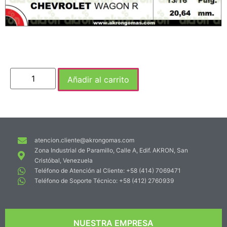
Añadir al carrito
atencion.cliente@akrongomas.com
Zona Industrial de Paramillo, Calle A, Edif. AKRON, San
Cristóbal, Venezuela
Teléfono de Atención al Cliente: +58 (414) 7069471
Teléfono de Soporte Técnico: +58 (412) 2760939
NUESTRA EMPRESA