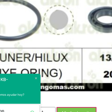
 KB-
demos ayudar hoy?
pp