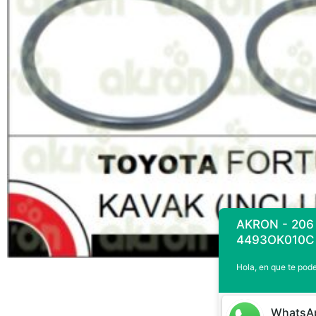
AKRON - 206
4493OK010C
Hola, en que te po
WhatsA