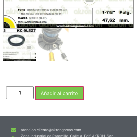
Añadir al carrito
atencion.cliente@akrongomas.com
Zona Industrial de Paramillo, Calle A, Edif. AKRON, San