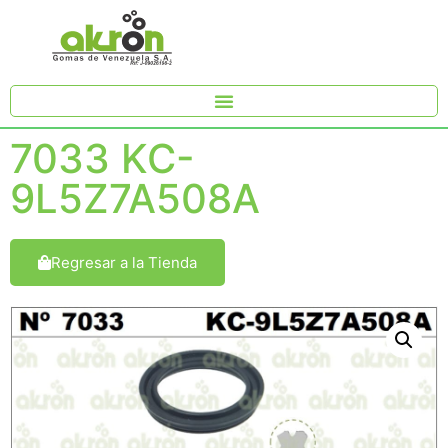
7033 KC-
9L5Z7A508A
Regresar a la Tienda