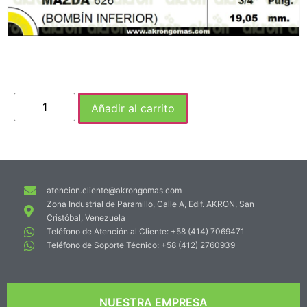
Añadir al carrito
atencion.cliente@akrongomas.com
Zona Industrial de Paramillo, Calle A, Edif. AKRON, San
Cristóbal, Venezuela
Teléfono de Atención al Cliente: +58 (414) 7069471
Teléfono de Soporte Técnico: +58 (412) 2760939
NUESTRA EMPRESA