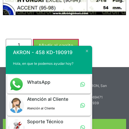
Añadir al carrito
AKRON - 458 KD-190919
Hola, en que te podemos ayudar hoy?
atencion.cliente@akrongomas.com
WhatsApp
Zona Industrial de Paramillo, Calle A, Edif. AKRON, San
Cristóbal, Venezuela
Teléfono de Atención al Cliente: +58 (414) 7069471
Atención al Cliente
Teléfono de Soporte Técnico: +58 (412) 2760939
Atención al Cliente
Soporte Técnico
NUESTRA EMPRESA