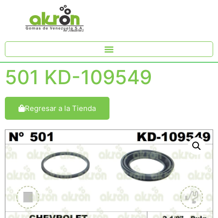
501 KD-109549
Regresar a la Tienda