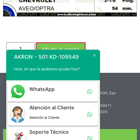
Añadir al carrito
AKRON - 501 KD-109549
Hola, en que te podemos ayudar hoy?
atencion.cliente@akrongomas.com
WhatsApp
Zona Industrial de Paramillo, Calle A, Edif. AKRON, San
Cristóbal, Venezuela
Teléfono de Atención al Cliente: +58 (414) 7069471
Atención al Cliente
Teléfono de Soporte Técnico: +58 (412) 2760939
Atención al Cliente
Soporte Técnico
NUESTRA EMPRESA