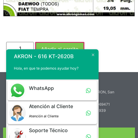
Añadir al carrito
AKRON - 616 KT-2620B
Hola, en que te podemos ayudar hoy?
atencion.cliente@akrongomas.com
WhatsApp
Zona Industrial de Paramillo, Calle A, Edif. AKRON, San
Cristóbal, Venezuela
Teléfono de Atención al Cliente: +58 (414) 7069471
Atención al Cliente
Teléfono de Soporte Técnico: +58 (412) 2760939
Atención al Cliente
Soporte Técnico
NUESTRA EMPRESA