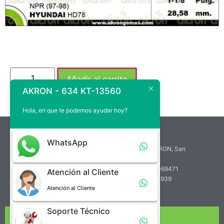
Añadir al carrito
AKRON - 634 KT-13560
Hola, en que te podemos ayudar hoy?
atencion.cliente@akrongomas.com
WhatsApp
Zona Industrial de Paramillo, Calle A, Edif. AKRON, San
Cristóbal, Venezuela
Teléfono de Atención al Cliente: +58 (414) 7069471
Atención al Cliente
Teléfono de Soporte Técnico: +58 (412) 2760939
Atención al Cliente
Soporte Técnico
NUESTRA EMPRESA