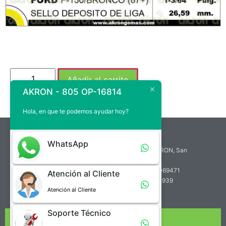
Añadir al carrito
AKRON - 805 OP-16814
Hola, en que te podemos ayudar hoy?
atencion.cliente@akrongomas.com
WhatsApp
Zona Industrial de Paramillo, Calle A, Edif. AKRON, San
Cristóbal, Venezuela
Teléfono de Atención al Cliente: +58 (414) 7069471
Atención al Cliente
Teléfono de Soporte Técnico: +58 (412) 2760939
Atención al Cliente
Soporte Técnico
NUESTRA EMPRESA