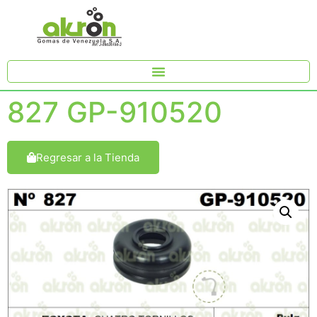
827 GP-910520
Regresar a la Tienda