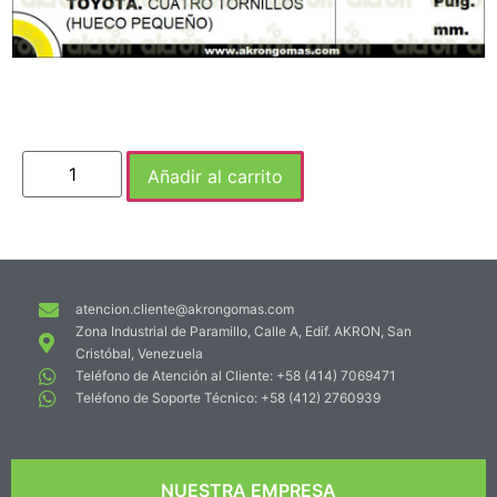
Añadir al carrito
atencion.cliente@akrongomas.com
Zona Industrial de Paramillo, Calle A, Edif. AKRON, San
Cristóbal, Venezuela
Teléfono de Atención al Cliente: +58 (414) 7069471
Teléfono de Soporte Técnico: +58 (412) 2760939
NUESTRA EMPRESA