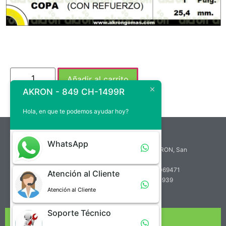
Añadir al carrito
AKRON - 849 CH-1499R
Hola, en que te podemos ayudar hoy?
atencion.cliente@akrongomas.com
WhatsApp
Zona Industrial de Paramillo, Calle A, Edif. AKRON, San
Cristóbal, Venezuela
Teléfono de Atención al Cliente: +58 (414) 7069471
Atención al Cliente
Teléfono de Soporte Técnico: +58 (412) 2760939
Atención al Cliente
Soporte Técnico
NUESTRA EMPRESA